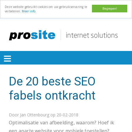
Deze website gebruikt cookies om uw gebruikservaring te
Begrepen!
verbeteren.
Meer info.
Overslaan
en
naar
de
≡
inhoud
gaan
De 20 beste SEO
fabels ontkracht
Door
Jan Ottenbourg
op 20-02-2018
Optimalisatie van afbeelding, waarom? Hoef ik
een aparte website voor mobiele toestellen?