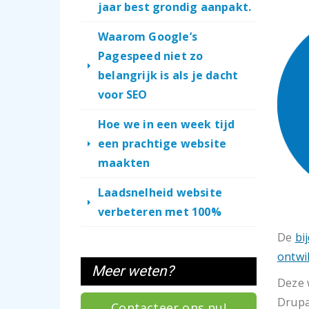
jaar best grondig aanpakt.
Waarom Google’s
Pagespeed niet zo
belangrijk is als je dacht
voor SEO
Hoe we in een week tijd
een prachtige website
maakten
Laadsnelheid website
verbeteren met 100%
De
bi
ontwi
Meer weten?
Deze 
Drupal
Contacteer ons nu!