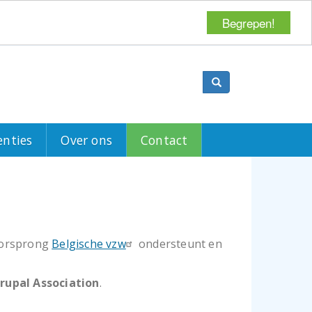
Begrepen!
Search
enties
Over ons
Contact
oorsprong
Belgische vzw
ondersteunt en
rupal Association
.