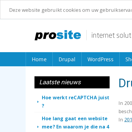
Deze website gebruikt cookies om uw gebruikservar
Overslaan
en
naar
de
inhoud
gaan
Home
Drupal
WordPress
Sh
Dr
Laatste nieuws
Hoe werkt reCAPTCHA juist
In 20
?
besch
Hoe lang gaat een website
In
20
mee? En waarom je die na 4