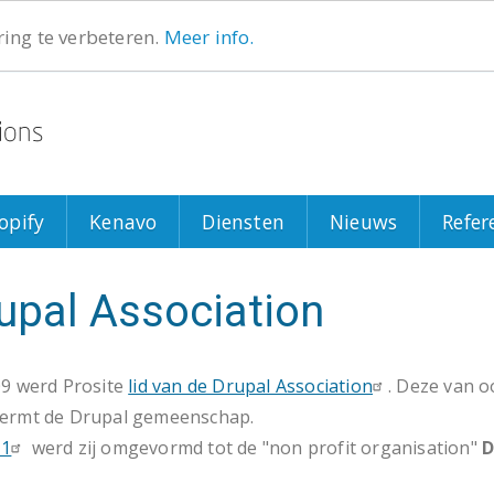
ing te verbeteren.
Meer info.
Search
Search
opify
Kenavo
Diensten
Nieuws
Refer
upal Association
09 werd Prosite
lid van de Drupal Association
. Deze van 
ermt de Drupal gemeenschap.
11
werd zij omgevormd tot de "non profit organisation"
D