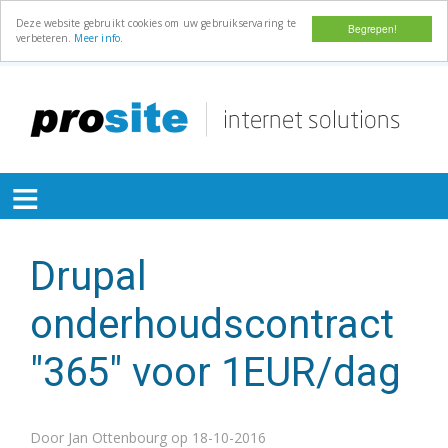
Deze website gebruikt cookies om uw gebruikservaring te
Begrepen!
verbeteren.
Meer info.
Overslaan
en
naar
de
≡
inhoud
gaan
Drupal
onderhoudscontract
"365" voor 1EUR/dag
Door
Jan Ottenbourg
op 18-10-2016