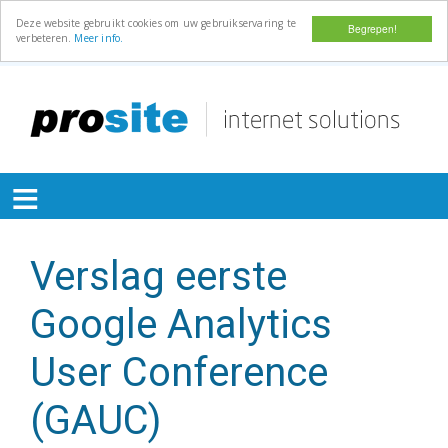
Deze website gebruikt cookies om uw gebruikservaring te
Begrepen!
verbeteren.
Meer info.
Overslaan
en
naar
de
≡
inhoud
gaan
Verslag eerste
Google Analytics
User Conference
(GAUC)