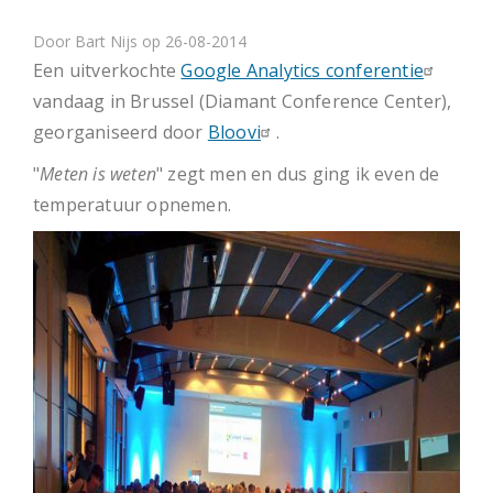
Door
Bart Nijs
op 26-08-2014
Een uitverkochte
Google Analytics conferentie
vandaag in Brussel (Diamant Conference Center),
georganiseerd door
Bloovi
.
"
Meten is weten
" zegt men en dus ging ik even de
temperatuur opnemen.