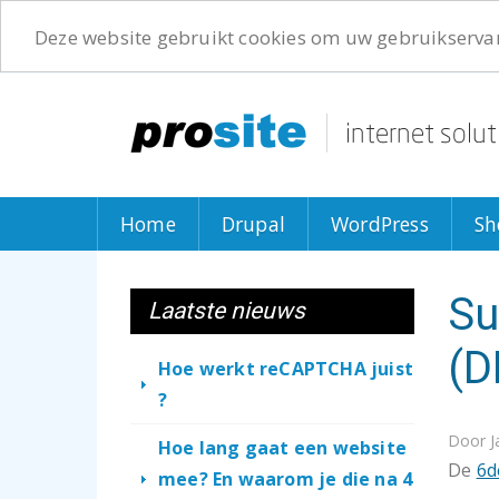
Deze website gebruikt cookies om uw gebruikservar
Overslaan
en
naar
de
inhoud
gaan
Home
Drupal
WordPress
Sh
Su
Laatste nieuws
(D
Hoe werkt reCAPTCHA juist
?
Door
J
Hoe lang gaat een website
De
6d
mee? En waarom je die na 4