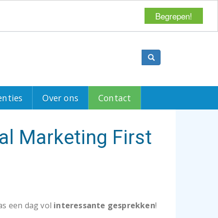
Begrepen!
Search
enties
Over ons
Contact
al Marketing First
was een dag vol
interessante gesprekken
!