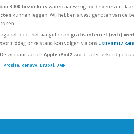
 dan
3000 bezoekers
waren aanwezig op de beurs en daar
acten
kunnen leggen. Wij hebben alvast genoten van de be
token.
negatief punt: het aangeboden
gratis internet (wifi) we
 voormiddag onze stand kon volgen via ons
ustream.tv kan
De winnaar van de
Apple iPad2
wordt later bekend gemaa
s
Prosite
Kenavo
Drupal
DMF