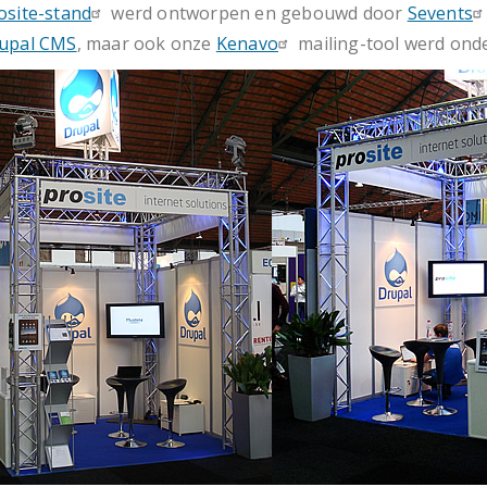
osite-stand
werd ontworpen en gebouwd door
Sevents
upal CMS
, maar ook onze
Kenavo
mailing-tool werd ond