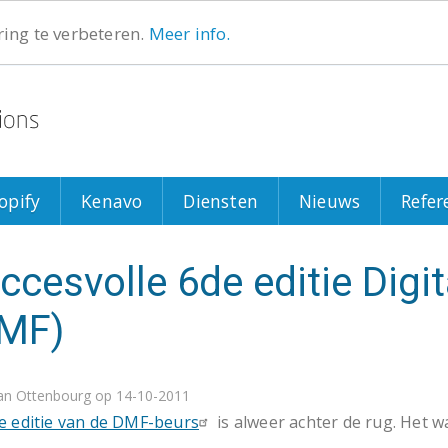
ing te verbeteren.
Meer info.
Search
Search
opify
Kenavo
Diensten
Nieuws
Refer
ccesvolle 6de editie Digit
MF)
an Ottenbourg
op 14-10-2011
e editie van de DMF-beurs
is alweer achter de rug. Het 