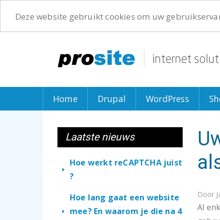
Deze website gebruikt cookies om uw gebruikservar
Overslaan
en
naar
de
inhoud
gaan
Home
Drupal
WordPress
Sh
Uw
Laatste nieuws
al
Hoe werkt reCAPTCHA juist
?
Door
J
Hoe lang gaat een website
Al en
mee? En waarom je die na 4