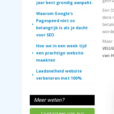
gebru
jaar best grondig aanpakt.
Een S
Waarom Google’s
deze 
Pagespeed niet zo
betal
belangrijk is als je dacht
worde
voor SEO
Maar 
Hoe we in een week tijd
VEILI
een prachtige website
van 
maakten
Laadsnelheid website
verbeteren met 100%
Meer weten?
Contacteer ons nu!