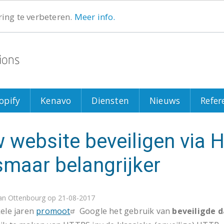
ing te verbeteren.
Meer info.
Search
Search
opify
Kenavo
Diensten
Nieuws
Refer
 website beveiligen via
smaar belangrijker
an Ottenbourg
op 21-08-2017
kele jaren
promoot
Google het gebruik van
beveiligde 