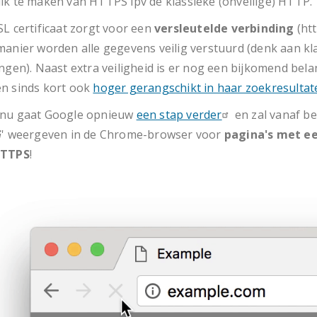
ik te maken van HTTPS ipv de klassieke (onveilige) HTTP.
SL certificaat zorgt voor een
versleutelde verbinding
(htt
manier worden alle gegevens veilig verstuurd (denk aan kl
ingen). Naast extra veiligheid is er nog een bijkomend bel
n sinds kort ook
hoger gerangschikt in haar zoekresultat
nu gaat Google opnieuw
een stap verder
en zal vanaf b
G
' weergeven in de Chrome-browser voor
pagina's met e
HTTPS
!