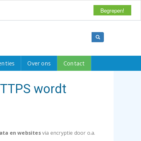
Begrepen!
Search
enties
Over ons
Contact
 HTTPS wordt
data en websites
via encryptie door o.a.